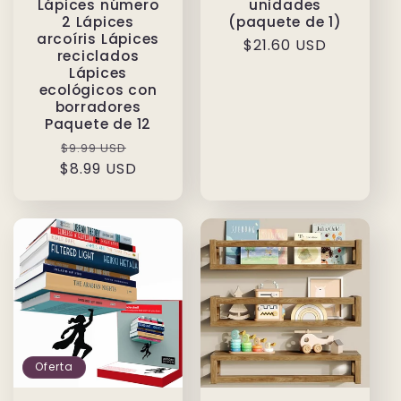
Lápices número
unidades
2 Lápices
(paquete de 1)
arcoíris Lápices
Precio
$21.60 USD
reciclados
habitual
Lápices
ecológicos con
borradores
Paquete de 12
Precio
Precio
$9.99 USD
$8.99 USD
habitual
de
oferta
Oferta