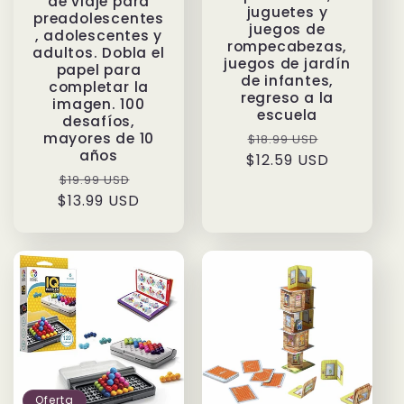
de viaje para
juguetes y
preadolescentes
juegos de
, adolescentes y
rompecabezas,
adultos. Dobla el
juegos de jardín
papel para
de infantes,
completar la
regreso a la
imagen. 100
escuela
desafíos,
Precio
Precio
mayores de 10
$18.99 USD
años
$12.59 USD
habitual
de
Precio
Precio
$19.99 USD
oferta
$13.99 USD
habitual
de
oferta
Oferta