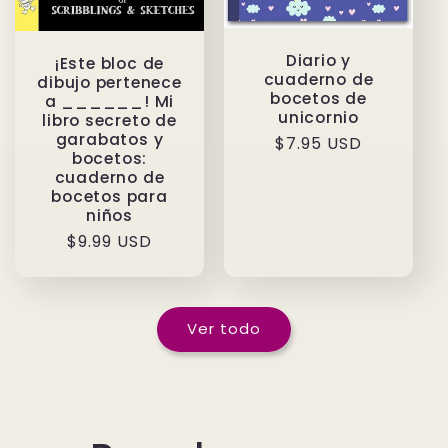
Diario y
¡Este bloc de
cuaderno de
dibujo pertenece
bocetos de
a ______! Mi
unicornio
libro secreto de
garabatos y
Precio
$7.95 USD
bocetos:
habitual
cuaderno de
bocetos para
niños
Precio
$9.99 USD
habitual
Ver todo