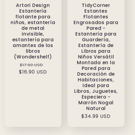
Artori Design
TidyCorner
Estantería
Estantes
flotante para
Flotantes
niños, estantería
Engrosados ​​para
de metal
Pared -
invisible,
Estantería para
estantería para
Guardería,
amantes de los
Estantería de
libros
Libros para
(Wondershelf)
Niños Versátil
Montada en la
Precio
Precio
$17.90 USD
Pared para
$16.90 USD
habitual
de
Decoración de
oferta
Habitaciones,
Ideal para
Libros, Juguetes,
Especiero -
Marrón Nogal
Natural
Precio
$34.99 USD
habitual