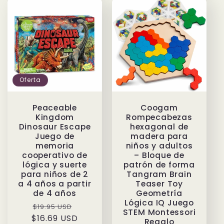
Oferta
Peaceable
Coogam
Kingdom
Rompecabezas
Dinosaur Escape
hexagonal de
Juego de
madera para
memoria
niños y adultos
cooperativo de
– Bloque de
lógica y suerte
patrón de forma
para niños de 2
Tangram Brain
a 4 años a partir
Teaser Toy
de 4 años
Geometría
Lógica IQ Juego
Precio
Precio
$19.95 USD
STEM Montessori
$16.69 USD
habitual
de
Regalo