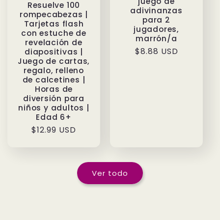
juego de
Resuelve 100
adivinanzas
rompecabezas |
para 2
Tarjetas flash
jugadores,
con estuche de
marrón/a
revelación de
Precio
$8.88 USD
diapositivas |
Juego de cartas,
habitual
regalo, relleno
de calcetines |
Horas de
diversión para
niños y adultos |
Edad 6+
Precio
$12.99 USD
habitual
Ver todo