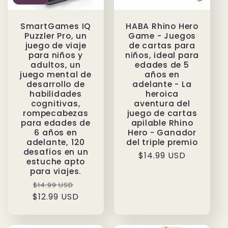
SmartGames IQ
HABA Rhino Hero
Puzzler Pro, un
Game - Juegos
juego de viaje
de cartas para
para niños y
niños, ideal para
adultos, un
edades de 5
juego mental de
años en
desarrollo de
adelante - La
habilidades
heroica
cognitivas,
aventura del
rompecabezas
juego de cartas
para edades de
apilable Rhino
6 años en
Hero - Ganador
adelante, 120
del triple premio
desafíos en un
Precio
$14.99 USD
estuche apto
habitual
para viajes.
Precio
Precio
$14.99 USD
$12.99 USD
habitual
de
oferta