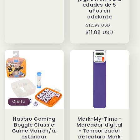
edades de 5
años en
adelante
Precio
Precio
$12.99 USD
$11.88 USD
habitual
de
oferta
Oferta
Hasbro Gaming
Mark-My-Time -
Boggle Classic
Marcador digital
Game Marrón/a,
- Temporizador
estándar
de lectura Mark