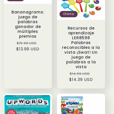
Bananagrams:
Oferta
juego de
palabras
ganador de
Recursos de
múltiples
aprendizaje
premios
LER8598
Palabras
Precio
Precio
$15.99 USD
reconocibles a la
$13.99 USD
habitual
de
vista ¡Swat! Un
oferta
juego de
palabras a la
vista
Precio
Precio
$14.99 USD
$14.39 USD
habitual
de
oferta