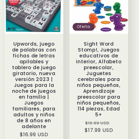
Oferta
Upwords, juego
Sight Word
de palabras con
Stomp!, Juegos
fichas de letras
educativos de
apilables y
interior, Alfabeto
tablero de juego
preescolar,
giratorio, nueva
Juguetes
versión 2023 |
cerebrales para
Juegos para la
niños pequeños,
noche de juegos
Aprendizaje
en familia |
preescolar para
Juegos
niños pequeños,
familiares, para
114 piezas, Edad
adultos y niños
5+
de 8 años en
Precio
Precio
$19.99 USD
adelante
$17.99 USD
habitual
de
Precio
$16.99 USD
oferta