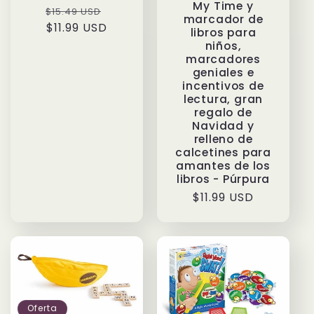
My Time y
Precio
Precio
$15.49 USD
marcador de
habitual
$11.99 USD
de
libros para
oferta
niños,
marcadores
geniales e
incentivos de
lectura, gran
regalo de
Navidad y
relleno de
calcetines para
amantes de los
libros - Púrpura
Precio
$11.99 USD
habitual
Oferta