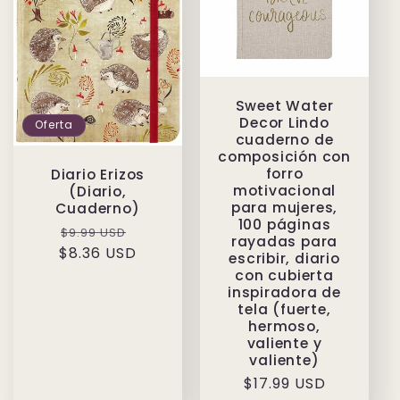
Sweet Water
Decor Lindo
Oferta
cuaderno de
composición con
forro
Diario Erizos
motivacional
(Diario,
para mujeres,
Cuaderno)
100 páginas
Precio
Precio
$9.99 USD
rayadas para
$8.36 USD
habitual
de
escribir, diario
oferta
con cubierta
inspiradora de
tela (fuerte,
hermoso,
valiente y
valiente)
Precio
$17.99 USD