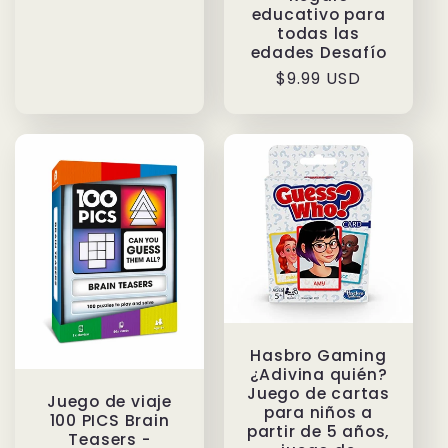
oferta
educativo para
todas las
edades Desafío
Precio
$9.99 USD
habitual
Hasbro Gaming
¿Adivina quién?
Juego de cartas
Juego de viaje
para niños a
100 PICS Brain
partir de 5 años,
Teasers -