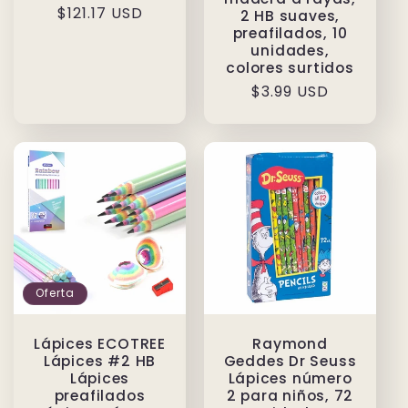
habitual
$121.17 USD
de
2 HB suaves,
preafilados, 10
oferta
unidades,
colores surtidos
Precio
$3.99 USD
habitual
Oferta
Lápices ECOTREE
Raymond
Lápices #2 HB
Geddes Dr Seuss
Lápices
Lápices número
preafilados
2 para niños, 72