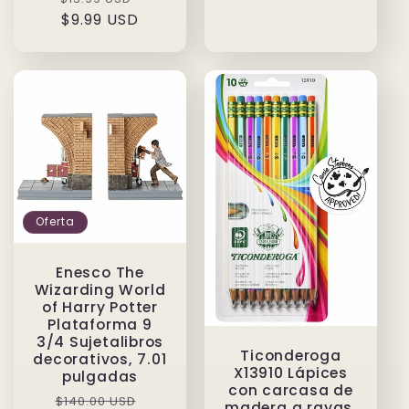
habitual
habitual
$9.99 USD
de
oferta
Oferta
Enesco The
Wizarding World
of Harry Potter
Plataforma 9
3/4 Sujetalibros
Ticonderoga
decorativos, 7.01
X13910 Lápices
pulgadas
con carcasa de
Precio
Precio
$140.00 USD
madera a rayas,