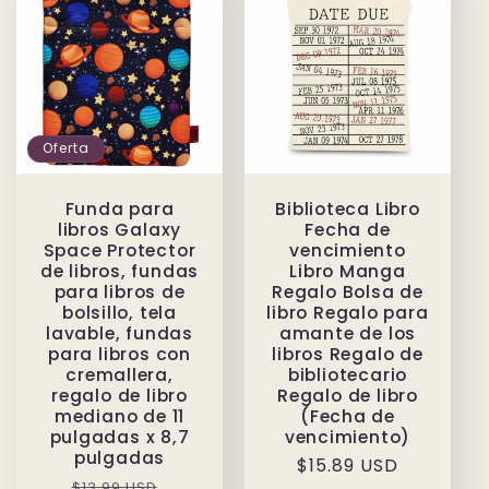
Oferta
Funda para
Biblioteca Libro
libros Galaxy
Fecha de
Space Protector
vencimiento
de libros, fundas
Libro Manga
para libros de
Regalo Bolsa de
bolsillo, tela
libro Regalo para
lavable, fundas
amante de los
para libros con
libros Regalo de
cremallera,
bibliotecario
regalo de libro
Regalo de libro
mediano de 11
(Fecha de
pulgadas x 8,7
vencimiento)
pulgadas
Precio
$15.89 USD
Precio
Precio
$13.99 USD