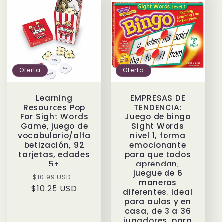
Oferta
Oferta
Learning
EMPRESAS DE
Resources Pop
TENDENCIA:
For Sight Words
Juego de bingo
Game, juego de
Sight Words
vocabulario/alfa
nivel 1, forma
betización, 92
emocionante
tarjetas, edades
para que todos
5+
aprendan,
juegue de 6
Precio
Precio
$10.99 USD
maneras
$10.25 USD
habitual
de
diferentes, ideal
oferta
para aulas y en
casa, de 3 a 36
jugadores, para