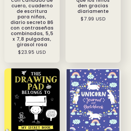
que los niños
con candado de
den gracias
cuero, cuaderno
diariamente
de escritura
para niñas,
Precio
$7.99 USD
diario secreto B6
habitual
con contraseñas
combinadas, 5,5
x 7,8 pulgadas,
girasol rosa
Precio
$23.95 USD
habitual