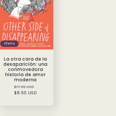
Oferta
La otra cara de la
desaparición: una
conmovedora
historia de amor
moderna
Precio
Precio
$17.95 USD
$8.50 USD
habitual
de
oferta