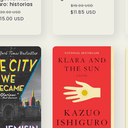
ro: historias
Precio
Precio
$19.00 USD
recio
Precio
$11.85 USD
habitual
de
30.00 USD
15.00 USD
abitual
de
oferta
oferta