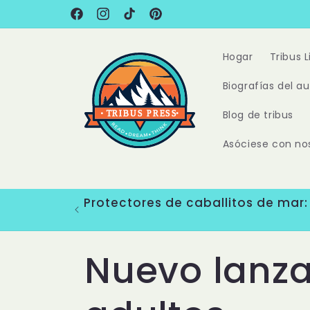
Ir
directamente
Facebook
Instagram
TikTok
Pinterest
al contenido
Hogar
Tribus 
Biografías del au
Blog de tribus
Asóciese con no
Protectores de caballitos de mar: E
C
Nuevo lanza