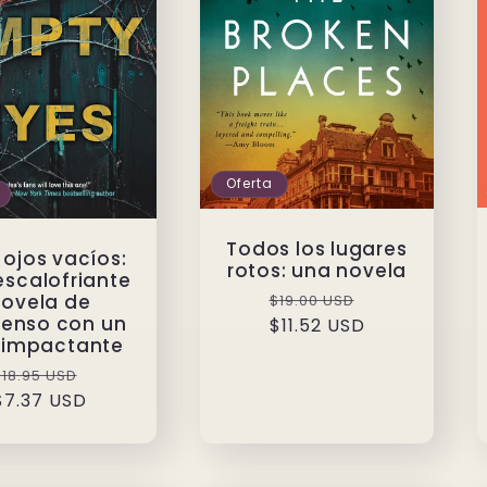
Oferta
Todos los lugares
 ojos vacíos:
rotos: una novela
escalofriante
Precio
Precio
ovela de
$19.00 USD
enso con un
habitual
$11.52 USD
de
o impactante
oferta
Precio
Precio
$18.95 USD
habitual
$7.37 USD
de
oferta