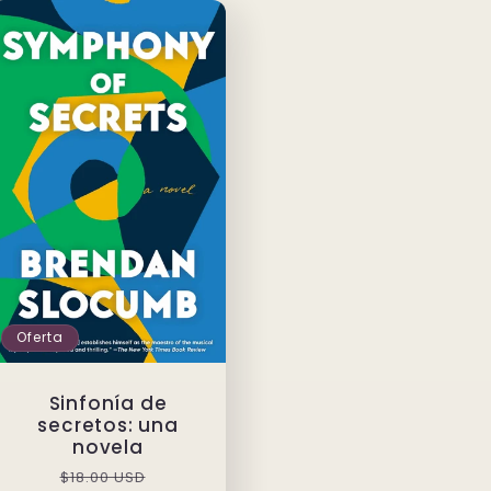
Oferta
Sinfonía de
secretos: una
novela
Precio
Precio
$18.00 USD