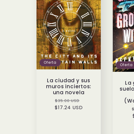
n
:
Oferta
Oferta
La ciudad y sus
La 
muros inciertos:
suelo
una novela
Precio
Precio
(Wa
$35.00 USD
$17.24 USD
habitual
de
oferta