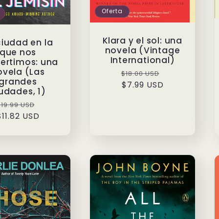
Oferta
Klara y el sol: una
ciudad en la
novela (Vintage
que nos
International)
ertimos: una
ovela (Las
Precio
Precio
$18.00 USD
grandes
habitual
$7.99 USD
de
udades, 1)
oferta
Precio
Precio
$19.99 USD
habitual
$11.82 USD
de
oferta