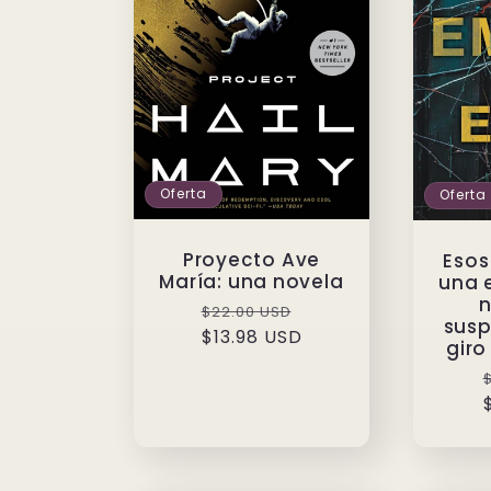
Oferta
Oferta
Proyecto Ave
Esos
María: una novela
una 
n
Precio
Precio
$22.00 USD
susp
habitual
$13.98 USD
de
gir
oferta