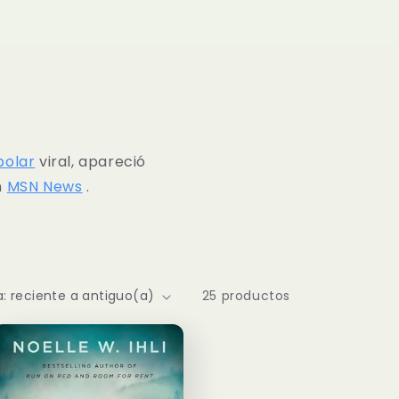
ó
n
polar
viral, apareció
n
MSN News
.
25 productos