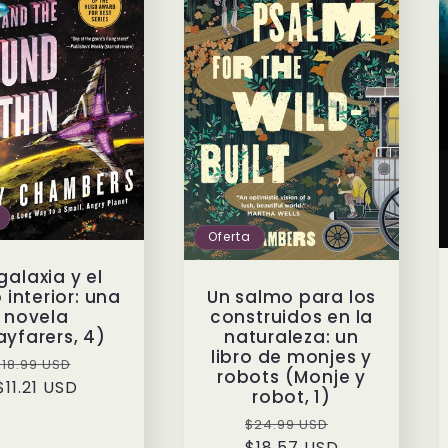
Oferta
galaxia y el
 interior: una
Un salmo para los
novela
construidos en la
yfarers, 4)
naturaleza: un
libro de monjes y
Precio
Precio
$18.99 USD
robots (Monje y
habitual
$11.21 USD
de
robot, 1)
oferta
Precio
Precio
$24.99 USD
$18.57 USD
habitual
de