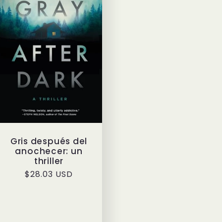
Gris después del
anochecer: un
thriller
Precio
$28.03 USD
habitual