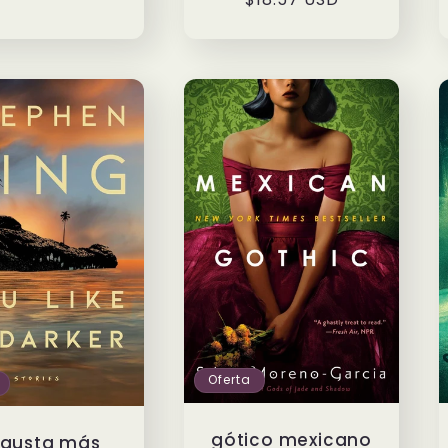
oferta
Oferta
gótico mexicano
 gusta más