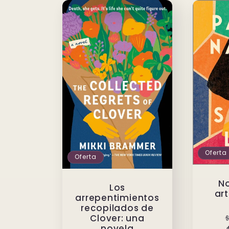
Oferta
Oferta
N
Los
art
arrepentimientos
recopilados de
Clover: una
novela