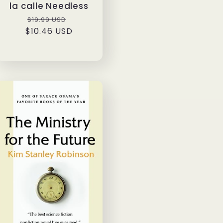
la calle Needless
Precio
Precio
$19.99 USD
$10.46 USD
habitual
de
oferta