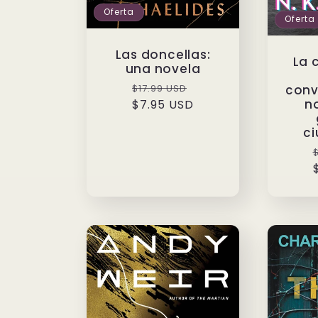
Oferta
Oferta
Las doncellas:
La 
una novela
Precio
Precio
conv
$17.99 USD
n
habitual
$7.95 USD
de
oferta
ci