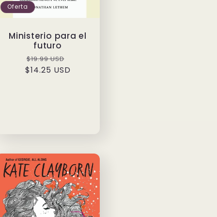
Oferta
Ministerio para el
futuro
Precio
Precio
$19.99 USD
$14.25 USD
habitual
de
oferta