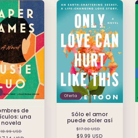
Oferta
ombres de
Sólo el amor
ículos: una
puede doler así
novela
Precio
Precio
$17.00 USD
Precio
Precio
$18.99 USD
habitual
$9.99 USD
de