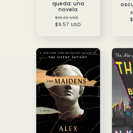
queda: una
oscu
novela
P
$
Precio
Precio
$18.00 USD
$
h
habitual
$9.57 USD
de
oferta